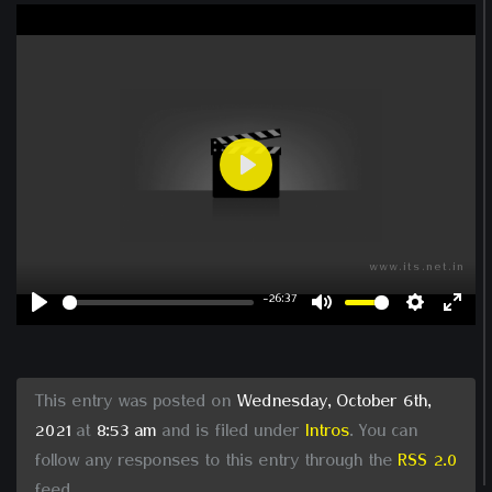
Play
-26:37
Play
Mute
Settin
Ent
ful
This entry was posted on
Wednesday, October 6th,
2021
at
8:53 am
and is filed under
Intros
. You can
follow any responses to this entry through the
RSS 2.0