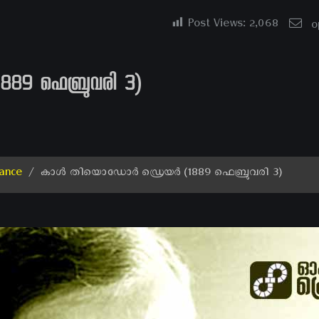
Post Views:
2,068
o
9 ഫെബ്രുവരി 3)
ance
/
കാൾ തിയൊഡോർ ഡ്രെയർ (1889 ഫെബ്രുവരി 3)