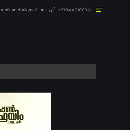
penframefs@gmail.com
+919446168067