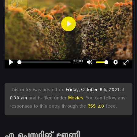
Play
1:06:08
Play
Mute
Settin
Ent
ful
This entry was posted on
Friday, October 8th, 2021
at
8:00 am
and is filed under
Movies
. You can follow any
responses to this entry through the
RSS 2.0
feed.