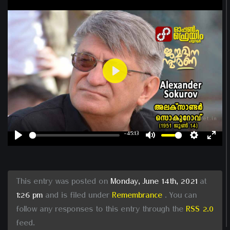
Play
-45:13
Play
Mute
Settin
Ent
ful
This entry was posted on
Monday, June 14th, 2021
at
1:26 pm
and is filed under
Remembrance
. You can
follow any responses to this entry through the
RSS 2.0
feed.