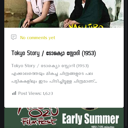
No comments yet
Tokyo Story / ടോക്യൊ സ്റ്റോറി (1953)
Tokyo Story / ടോക്യൊ സ്റ്റോറി (1953)
എക്കാലത്തെയും മികച്ച ചിത്രങ്ങളുടെ പല
പട്ടികകളിലും ഇടം പിടിച്ചിട്ടുള്ള ചിത്രമാണ്...
Post Views:
1,623